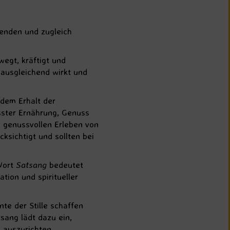
uenden und zugleich
egt, kräftigt und
 ausgleichend wirkt und
 dem Erhalt der
sster Ernährung, Genuss
 genussvollen Erleben von
ksichtigt und sollten bei
-Wort
Satsang
bedeutet
tion und spiritueller
te der Stille schaffen
sang lädt dazu ein,
 auszurichten.