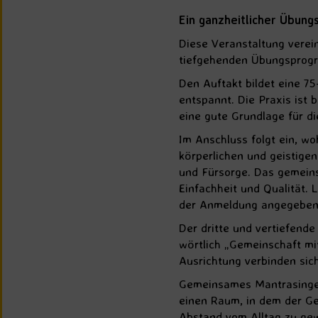
Ein ganzheitlicher Übung
Diese Veranstaltung verei
tiefgehenden Übungsprog
Den Auftakt bildet eine 7
entspannt. Die Praxis ist 
eine gute Grundlage für d
Im Anschluss folgt ein, wo
körperlichen und geistige
und Fürsorge. Das gemein
Einfachheit und Qualität. 
der Anmeldung angegeben
Der dritte und vertiefende
wörtlich „Gemeinschaft mit
Ausrichtung verbinden sic
Gemeinsames Mantrasingen 
einen Raum, in dem der Ge
Abstand vom Alltag zu gew