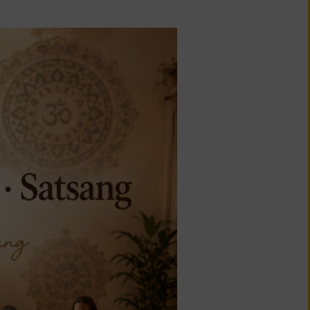
Tagesabläufe der
Wochenenden im Yoga Vidya
Stadt-Center
Tagesabläufe der
Wochenenden im Ashram