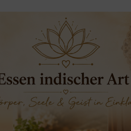
Hatha Yoga
Tarot Karten Legung
Meditation
Spirituelle Lebensberatung
Personal Yoga Coaching