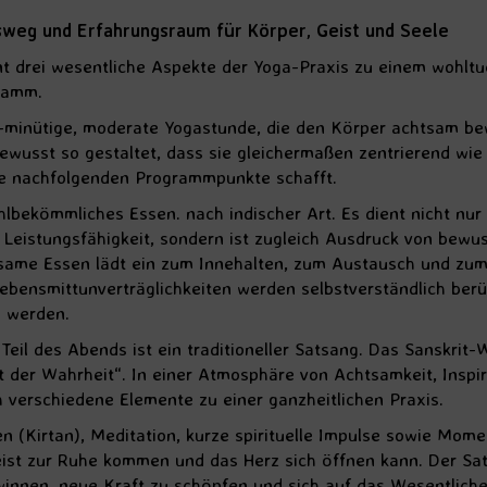
sweg und Erfahrungsraum für Körper, Geist und Seele
nt drei wesentliche Aspekte der Yoga-Praxis zu einem wohlt
ramm.
5-minütige, moderate Yogastunde, die den Körper achtsam bew
bewusst so gestaltet, dass sie gleichermaßen zentrierend wie
ie nachfolgenden Programmpunkte schafft.
hlbekömmliches Essen. nach indischer Art. Es dient nicht nur
n Leistungsfähigkeit, sondern ist zugleich Ausdruck von bewu
same Essen lädt ein zum Innehalten, zum Austausch und zum
Lebensmittunverträglichkeiten werden selbstverständlich berüc
 werden.
 Teil des Abends ist ein traditioneller Satsang. Das Sanskrit
 der Wahrheit“. In einer Atmosphäre von Achtsamkeit, Inspira
h verschiedene Elemente zu einer ganzheitlichen Praxis.
(Kirtan), Meditation, kurze spirituelle Impulse sowie Momen
ist zur Ruhe kommen und das Herz sich öffnen kann. Der Sat
innen, neue Kraft zu schöpfen und sich auf das Wesentliche