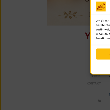
Um dir ein
Geräteinfo
zustimmst,
Yoga 
Wenn du de
Funktionen
WANN:
WO:
PREIS:
KONTAKT: