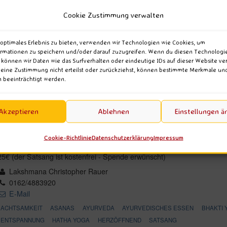
Cookie Zustimmung verwalten
 optimales Erlebnis zu bieten, verwenden wir Technologien wie Cookies, um
rmationen zu speichern und/oder darauf zuzugreifen. Wenn du diesen Technologi
 können wir Daten wie das Surfverhalten oder eindeutige IDs auf dieser Website ver
· Essen indischer Art · S
ine Zustimmung nicht erteilst oder zurückziehst, können bestimmte Merkmale un
 beeinträchtigt werden.
Akzeptieren
Ablehnen
Einstellungen ä
30. August 2026 um 16:30 – 20:15
Repeats
Yoga Vidya Kassel
Cookie-Richtlinie
Datenschutzerklärung
Impressum
Sickingenstraße 10 in 34117 Kassel
25€ (der Satsang ist kostenfrei - Spende erwünscht)
Lakshmana Christopher Rauer
0162/4883920
E-Mail
ACHTSAMKEIT
ASANAS
AYURVEDA
AYURVEDISCHES ESSEN
BHAKTI 
ENTSPANNUNG
HATHA YOGA
HERZÖFFNEND
SATSANG