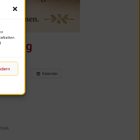
en
arbeiten.
atsang
d
ndern
Kalender
YOGA