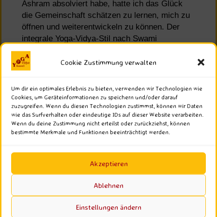
Ashram absolviert habe, hatte ich das Glück
die Gemeinschaft schätzen zu lernen, mich zu
öffnen und weiterentwickeln zu können. Der
integrale Yoga-Vidya-Stil nach Swami
Sivananda ist ein ganzheitliches Konzept, das
für jeden geeignet ist, der seine Persönlichkeit
Cookie Zustimmung verwalten
entfalten möchte und Interesse hat tiefer in die
Sinnfragen des Lebens einzutauchen.
Um dir ein optimales Erlebnis zu bieten, verwenden wir Technologien wie
Cookies, um Geräteinformationen zu speichern und/oder darauf
zuzugreifen. Wenn du diesen Technologien zustimmst, können wir Daten
Ich fühle mich einer langen Tradition des
wie das Surfverhalten oder eindeutige IDs auf dieser Website verarbeiten.
Lehrens verbunden, gebe mein Wissen gerne
Wenn du deine Zustimmung nicht erteilst oder zurückziehst, können
weiter und bleibe dabei selbst auf ewig Schüler.
bestimmte Merkmale und Funktionen beeinträchtigt werden.
Akzeptieren
Ablehnen
Einstellungen ändern