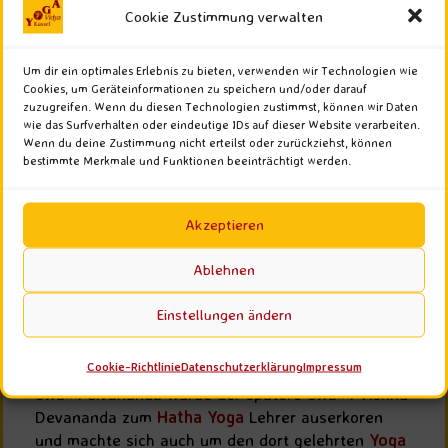
Cookie Zustimmung verwalten
Um dir ein optimales Erlebnis zu bieten, verwenden wir Technologien wie
Cookies, um Geräteinformationen zu speichern und/oder darauf
Swami Vishnu Devananda
(1927 - 1993)
zuzugreifen. Wenn du diesen Technologien zustimmst, können wir Daten
wie das Surfverhalten oder eindeutige IDs auf dieser Website verarbeiten.
war ein direkter Schüler von Swami Sivananda; er
Wenn du deine Zustimmung nicht erteilst oder zurückziehst, können
bestimmte Merkmale und Funktionen beeinträchtigt werden.
entdeckte während seiner Zeit beim indischen
Militär, bei dem er in Ermangelung von Geldmitteln
auf eine wissenschaftliche Ausbildung hoffte, in
Akzeptieren
einem Papierkorb eine Schrift von Swami
Sivananda, reiste quer durch Indien und suchte ihn
Ablehnen
in Rishikesh auf. Bald erkannte er in Swami
Sivananda seinen Guru und pendelte eine Zeit lang
Einstellungen ändern
zwischen seinem Militärstandort und dem Ashram
hin und her, bis er schließlich auf Betreiben von
Cookie-Richtlinie
Datenschutzerklärung
Impressum
Swami Sivananda ganz in den Ashram zog. Von
Swami Sivananda wurde der spätere Swami Vishnu
Devananda zum
Hatha Yoga
Lehrer auserkoren
und machte sich auch um den dort gelehrten
Yoga