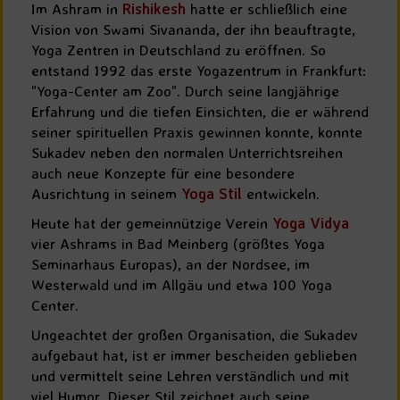
Im Ashram in
Rishikesh
hatte er schließlich eine
Vision von Swami Sivananda, der ihn beauftragte,
Yoga Zentren in Deutschland zu eröffnen. So
entstand 1992 das erste Yogazentrum in Frankfurt:
"Yoga-Center am Zoo". Durch seine langjährige
Erfahrung und die tiefen Einsichten, die er während
seiner spirituellen Praxis gewinnen konnte, konnte
Sukadev neben den normalen Unterrichtsreihen
auch neue Konzepte für eine besondere
Ausrichtung in seinem
Yoga Stil
entwickeln.
Heute hat der gemeinnützige Verein
Yoga Vidya
vier Ashrams in Bad Meinberg (größtes Yoga
Seminarhaus Europas), an der Nordsee, im
Westerwald und im Allgäu und etwa 100 Yoga
Center.
Ungeachtet der großen Organisation, die Sukadev
aufgebaut hat, ist er immer bescheiden geblieben
und vermittelt seine Lehren verständlich und mit
viel Humor. Dieser Stil zeichnet auch seine