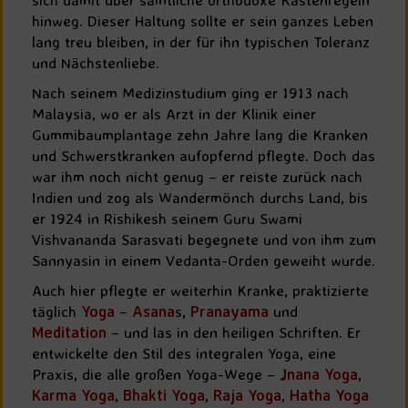
hinweg. Dieser Haltung sollte er sein ganzes Leben
lang treu bleiben, in der für ihn typischen Toleranz
und Nächstenliebe.
Nach seinem Medizinstudium ging er 1913 nach
Malaysia, wo er als Arzt in der Klinik einer
Gummibaumplantage zehn Jahre lang die Kranken
und Schwerstkranken aufopfernd pflegte. Doch das
war ihm noch nicht genug – er reiste zurück nach
Indien und zog als Wandermönch durchs Land, bis
er 1924 in Rishikesh seinem Guru Swami
Vishvananda Sarasvati begegnete und von ihm zum
Sannyasin in einem Vedanta-Orden geweiht wurde.
Auch hier pflegte er weiterhin Kranke, praktizierte
täglich
Yoga
–
Asana
s,
Pranayama
und
Meditation
– und las in den heiligen Schriften. Er
entwickelte den Stil des integralen Yoga, eine
Praxis, die alle großen Yoga-Wege –
Jnana Yoga
,
Karma Yoga
,
Bhakti Yoga
,
Raja Yoga
,
Hatha Yoga