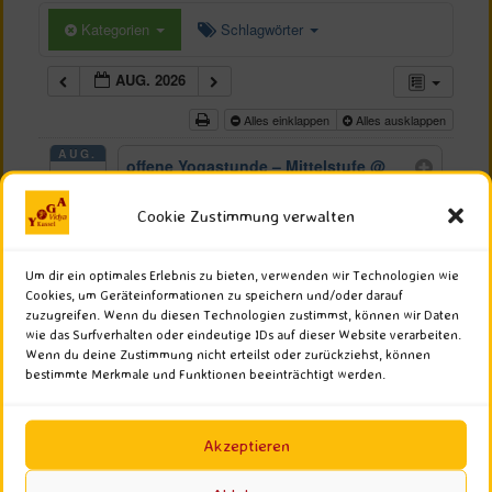
Kategorien
Schlagwörter
AUG. 2026
Alles einklappen
Alles ausklappen
AUG.
offene Yogastunde – Mittelstufe
@
10
Yoga Vidya Kassel
Mo.
Aug. 10 um 17:30 – 19:00
Cookie Zustimmung verwalten
2026
Hatha Yoga für Anfänger –
Präventionskurs (August – Oktober
Um dir ein optimales Erlebnis zu bieten, verwenden wir Technologien wie
Cookies, um Geräteinformationen zu speichern und/oder darauf
2026)
@ Yoga Vidya Kassel
zuzugreifen. Wenn du diesen Technologien zustimmst, können wir Daten
Aug. 10 um 19:30 – 21:00
wie das Surfverhalten oder eindeutige IDs auf dieser Website verarbeiten.
Wenn du deine Zustimmung nicht erteilst oder zurückziehst, können
AUG.
Sanfte offene Mittelstufe
@ Yoga
bestimmte Merkmale und Funktionen beeinträchtigt werden.
13
Vidya Kassel
Do.
Aug. 13 um 17:30 – 19:00
2026
Akzeptieren
AUG.
offene Yogastunde – Mittelstufe
@
17