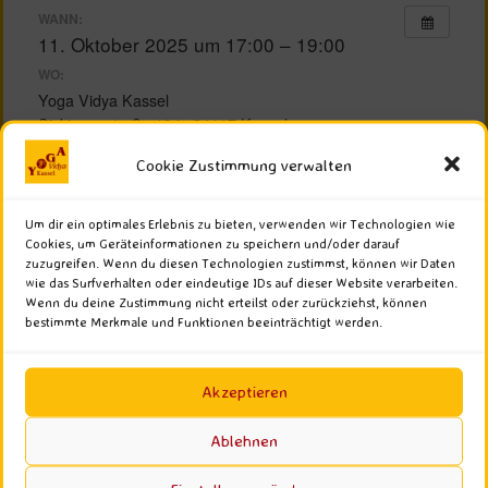
WANN:
11. Oktober 2025 um 17:00 – 19:00
WO:
Yoga Vidya Kassel
Sickingenstraße 10 in 34117 Kassel
PREIS:
Cookie Zustimmung verwalten
um eine Spende wird gebeten
KONTAKT:
Um dir ein optimales Erlebnis zu bieten, verwenden wir Technologien wie
Lakshmana Christopher Rauner
Cookies, um Geräteinformationen zu speichern und/oder darauf
0162/4883920
zuzugreifen. Wenn du diesen Technologien zustimmst, können wir Daten
wie das Surfverhalten oder eindeutige IDs auf dieser Website verarbeiten.
E-Mail
Wenn du deine Zustimmung nicht erteilst oder zurückziehst, können
BHAKTI YOGA
KRISHNA
bestimmte Merkmale und Funktionen beeinträchtigt werden.
MANTRA-SINGEN
PUJA
Einladung zur Krishna Puja
Akzeptieren
Liebe Freundinnen und Freunde des Yoga und
Ablehnen
der Bhakti,