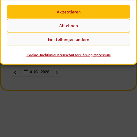
Kategorien
Schlagwörter
Akzeptieren
AUG. 2026
Ablehnen
Alles einklappen
Alles ausklappen
Einstellungen ändern
AUG.
Yoga Vidya Satsang
@ Yoga Vidya
30
Kassel
Cookie-Richtlinie
Datenschutzerklärung
Impressum
So.
Aug. 30 um 19:00 – 20:15
2026
AUG. 2026