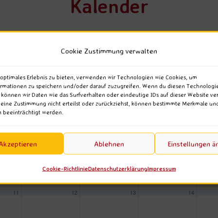
Kalender
Hatha Yoga
Tarot Karten Legung
Cookie Zustimmung verwalten
agwörter
Meditation
Spirituelle Lebensberatung
 2026
SEP.
2027
 optimales Erlebnis zu bieten, verwenden wir Technologien wie Cookies, um
Personal Yoga Coaching
rmationen zu speichern und/oder darauf zuzugreifen. Wenn du diesen Technologi
Mi.
Do.
Fr.
 können wir Daten wie das Surfverhalten oder eindeutige IDs auf dieser Website ver
ine Zustimmung nicht erteilst oder zurückziehst, können bestimmte Merkmale un
 beeinträchtigt werden.
Akzeptieren
Ablehnen
Einstellungen ä
4
5
6
7
Cookie-Richtlinie
Datenschutzerklärung
Impressum
11
12
13
14