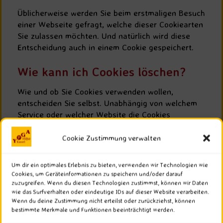
Üblicherweise werden Sie beim erstmaligen Besuch
einer Webseite gefragt, welche dieser Cookiearten
Sie zulassen möchten. Und natürlich wird diese
Entscheidung auch in einem Cookie gespeichert.
Wie kann ich Cookies löschen?
Wie und ob Sie Cookies verwenden wollen,
entscheiden Sie selbst. Unabhängig von welchem
Service oder welcher Website die Cookies
stammen, haben Sie immer die Möglichkeit Cookies
zu löschen, nur teilweise zuzulassen oder zu
Cookie Zustimmung verwalten
deaktivieren. Zum Beispiel können Sie Cookies von
Drittanbietern blockieren, aber alle anderen
Um dir ein optimales Erlebnis zu bieten, verwenden wir Technologien wie
Cookies zulassen.
Cookies, um Geräteinformationen zu speichern und/oder darauf
zuzugreifen. Wenn du diesen Technologien zustimmst, können wir Daten
wie das Surfverhalten oder eindeutige IDs auf dieser Website verarbeiten.
Wenn Sie feststellen möchten, welche Cookies in
Wenn du deine Zustimmung nicht erteilst oder zurückziehst, können
Ihrem Browser gespeichert wurden, wenn Sie
bestimmte Merkmale und Funktionen beeinträchtigt werden.
Cookie-Einstellungen ändern oder löschen wollen,