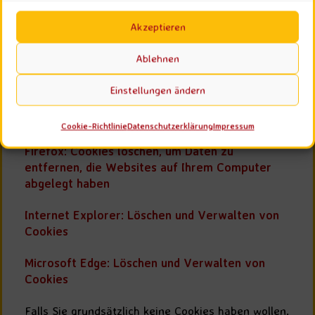
können Sie dies in Ihren Browser-Einstellungen
finden:
Akzeptieren
Chrome: Cookies in Chrome löschen, aktivieren
Ablehnen
und verwalten
Einstellungen ändern
Safari: Verwalten von Cookies und
Websitedaten mit Safari
Cookie-Richtlinie
Datenschutzerklärung
Impressum
Firefox: Cookies löschen, um Daten zu
entfernen, die Websites auf Ihrem Computer
abgelegt haben
Internet Explorer: Löschen und Verwalten von
Cookies
Microsoft Edge: Löschen und Verwalten von
Cookies
Falls Sie grundsätzlich keine Cookies haben wollen,