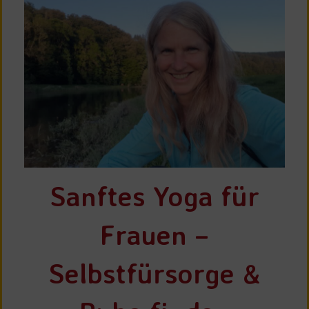
Sanftes Yoga für
Frauen –
Selbstfürsorge &