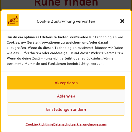
Ruhe finden
Cookie Zustimmung verwalten
WANN:
13. August 2026 um 19:30 – 21:00
Um dir ein optimales Erlebnis zu bieten, verwenden wir Technologien wie
Repeats
Cookies, um Geräteinformationen zu speichern und/oder darauf
zuzugreifen. Wenn du diesen Technologien zustimmst, können wir Daten
WO:
wie das Surfverhalten oder eindeutige IDs auf dieser Website verarbeiten.
Yoga Vidya Kassel
Wenn du deine Zustimmung nicht erteilst oder zurückziehst, können
Sickingenstraße 10 in 34117 Kassel
bestimmte Merkmale und Funktionen beeinträchtigt werden.
PREIS:
150,00€ (8 Termine)
Akzeptieren
KONTAKT:
Ursel Kegler
Ablehnen
0152 02897787
E-Mail
Einstellungen ändern
ACHTSAMKEIT
ANFÄNGER
ASANAS
FRAUENGRUPPE
SELBSTFÜRSORGE
Cookie-Richtlinie
Datenschutzerklärung
Impressum
YOGA FÜR FRAUEN